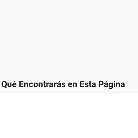
Qué Encontrarás en Esta Página