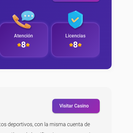
Atención
Licencias
8
8
Visitar Casino