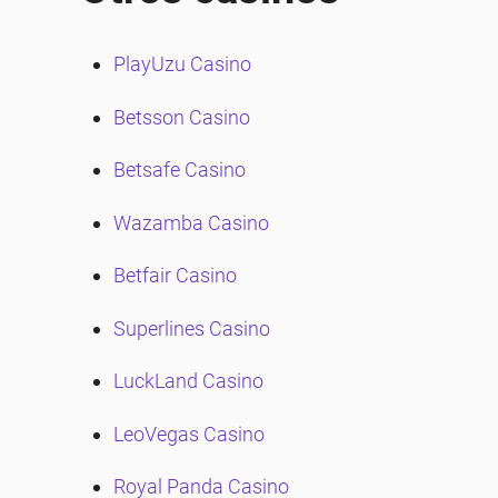
PlayUzu Casino
Betsson Casino
Betsafe Casino
Wazamba Casino
Betfair Casino
Superlines Casino
LuckLand Casino
LeoVegas Casino
Royal Panda Casino