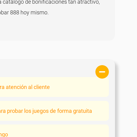
obar 888 hoy mismo.
ra atención al cliente
ra probar los juegos de forma gratuita
ingo