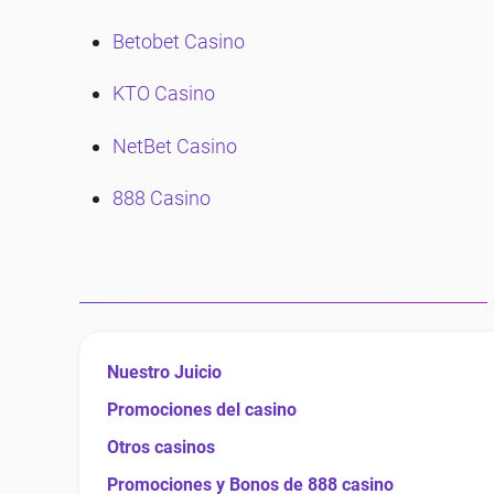
Betobet Casino
KTO Casino
NetBet Casino
888 Casino
Nuestro Juicio
Promociones del casino
Otros casinos
Promociones y Bonos de 888 casino