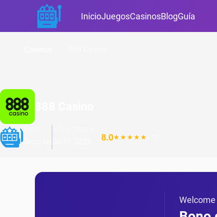
Inicio
Juegos
Casinos
Blog
Guía
Casinos
888 Casino
888 Casino
Autor
Actualizado el
8.0
★★★★★
/ 10
Slots.lat
04.11.2025
Welcome
Bono 