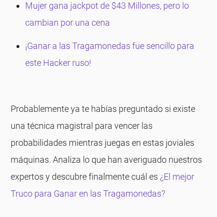
Mujer gana jackpot de $43 Millones, pero lo
cambian por una cena
¡Ganar a las Tragamonedas fue sencillo para
este Hacker ruso!
Probablemente ya te habías preguntado si existe
una técnica magistral para vencer las
probabilidades mientras juegas en estas joviales
máquinas. Analiza lo que han averiguado nuestros
expertos y descubre finalmente cuál es
¿El mejor
Truco para Ganar en las Tragamonedas?