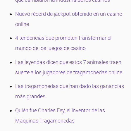
Nuevo récord de jackpot obtenido en un casino
online
4 tendencias que prometen transformar el
mundo de los juegos de casino
Las leyendas dicen que estos 7 animales traen
suerte a los jugadores de tragamonedas online
Las tragamonedas que han dado las ganancias
más grandes
Quién fue Charles Fey, el inventor de las
Máquinas Tragamonedas