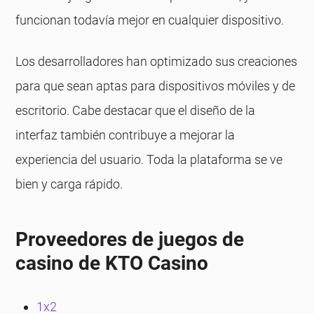
funcionan todavía mejor en cualquier dispositivo.
Los desarrolladores han optimizado sus creaciones
para que sean aptas para dispositivos móviles y de
escritorio. Cabe destacar que el diseño de la
interfaz también contribuye a mejorar la
experiencia del usuario. Toda la plataforma se ve
bien y carga rápido.
Proveedores de juegos de
casino de KTO Casino
1x2