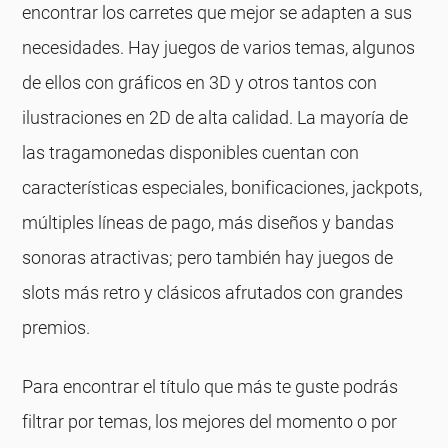
encontrar los carretes que mejor se adapten a sus
necesidades. Hay juegos de varios temas, algunos
de ellos con gráficos en 3D y otros tantos con
ilustraciones en 2D de alta calidad. La mayoría de
las tragamonedas disponibles cuentan con
características especiales, bonificaciones, jackpots,
múltiples líneas de pago, más diseños y bandas
sonoras atractivas; pero también hay juegos de
slots más retro y clásicos afrutados con grandes
premios.
Para encontrar el título que más te guste podrás
filtrar por temas, los mejores del momento o por