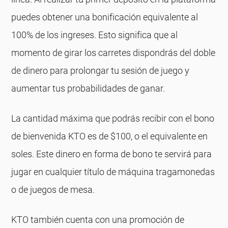
puedes obtener una bonificación equivalente al
100% de los ingreses. Esto significa que al
momento de girar los carretes dispondrás del doble
de dinero para prolongar tu sesión de juego y
aumentar tus probabilidades de ganar.
La cantidad máxima que podrás recibir con el bono
de bienvenida KTO es de $100, o el equivalente en
soles. Este dinero en forma de bono te servirá para
jugar en cualquier título de máquina tragamonedas
o de juegos de mesa.
KTO también cuenta con una promoción de