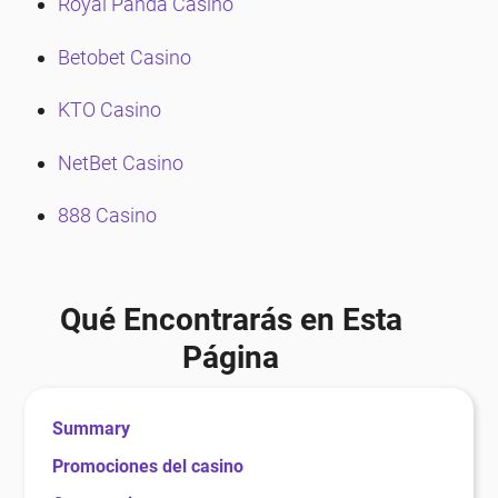
Royal Panda Casino
Betobet Casino
KTO Casino
NetBet Casino
888 Casino
Qué Encontrarás en Esta
Página
Summary
Promociones del casino