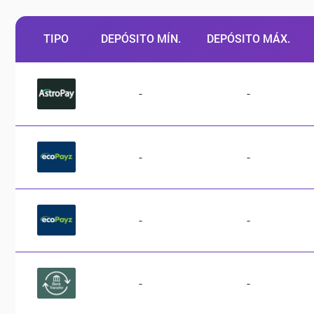
-
-
-
-
-
-
-
-
-
-