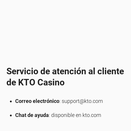
Servicio de atención al cliente
de KTO Casino
Correo electrónico
: support@kto.com
Chat de ayuda
: disponible en kto.com
TIPO
DEPÓSITO MÍN.
DEPÓSITO MÁX.
-
-
-
-