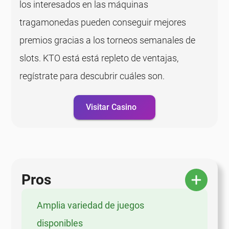
los interesados en las máquinas
tragamonedas pueden conseguir mejores
premios gracias a los torneos semanales de
slots. KTO está está repleto de ventajas,
regístrate para descubrir cuáles son.
Visitar Casino
Pros
Amplia variedad de juegos
disponibles