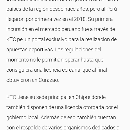
países de la región desde hace años, pero al Perú
llegaron por primera vez en el 2018. Su primera
incursión en el mercado peruano fue a través de
KTO.pe, un portal exclusivo para la realización de
apuestas deportivas. Las regulaciones del
momento no le permitían operar hasta que
consiguiera una licencia cercana, que al final
obtuvieron en Curazao.
KTO tiene su sede principal en Chipre donde
también disponen de una licencia otorgada por el
gobierno local. Además de eso, también cuentan
con el respaldo de varios organismos dedicados a