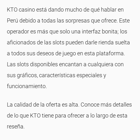
KTO casino está dando mucho de qué hablar en
Perú debido a todas las sorpresas que ofrece. Este
operador es más que solo una interfaz bonita; los
aficionados de las slots pueden darle rienda suelta
a todos sus deseos de juego en esta plataforma.
Las slots disponibles encantan a cualquiera con
sus gráficos, características especiales y
funcionamiento.
La calidad de la oferta es alta. Conoce más detalles
de lo que KTO tiene para ofrecer a lo largo de esta
reseña.