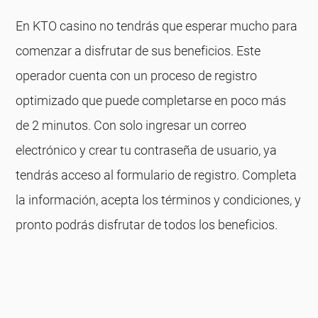
En KTO casino no tendrás que esperar mucho para
comenzar a disfrutar de sus beneficios. Este
operador cuenta con un proceso de registro
optimizado que puede completarse en poco más
de 2 minutos. Con solo ingresar un correo
electrónico y crear tu contraseña de usuario, ya
tendrás acceso al formulario de registro. Completa
la información, acepta los términos y condiciones, y
pronto podrás disfrutar de todos los beneficios.