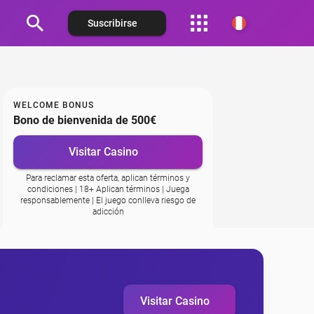
Suscribirse
Español (Argentina)
Español (Chile)
WELCOME BONUS
Español (Colombia)
Bono de bienvenida de 500€
Español (México)
Visitar Casino
Para reclamar esta oferta, aplican términos y
condiciones | 18+ Aplican términos | Juega
responsablemente | El juego conlleva riesgo de
adicción
Visitar Casino