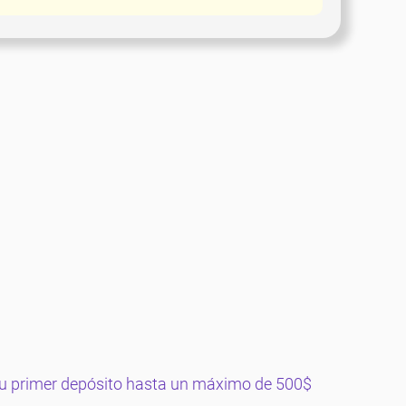
 tu primer depósito hasta un máximo de 500$