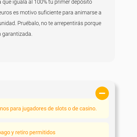
n garantizada.
os para jugadores de slots o de casino.
go y retiro permitidos