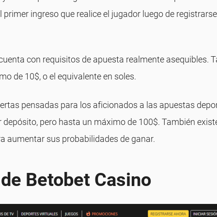
 primer ingreso que realice el jugador luego de registrar
 cuenta con requisitos de apuesta realmente asequibles. T
mo de 10$, o el equivalente en soles.
ertas pensadas para los aficionados a las apuestas depor
r depósito, pero hasta un máximo de 100$. También exist
ra aumentar sus probabilidades de ganar.
 de Betobet Casino