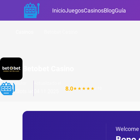
Inicio
Juegos
Casinos
Blog
Guía
Casinos
Betobet Casino
Betobet Casino
Autor
Actualizado el
8.0
★★★★★
/ 10
Slots.lat
04.11.2025
Welcome
Bono 