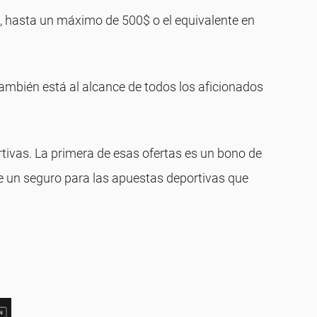
se, hasta un máximo de 500$ o el equivalente en
ambién está al alcance de todos los aficionados
tivas. La primera de esas ofertas es un bono de
e un seguro para las apuestas deportivas que