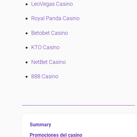
LeoVegas Casino
Royal Panda Casino
Betobet Casino
KTO Casino
NetBet Casino
888 Casino
Summary
Promociones del casino