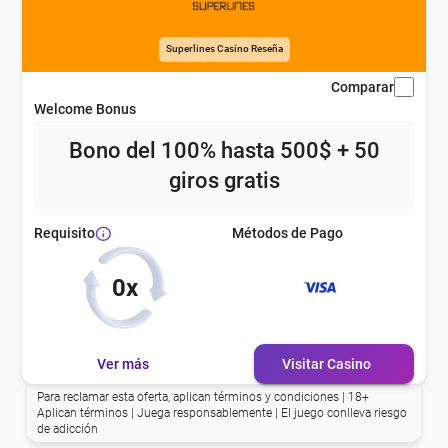
Superlines Casino Reseña
Comparar
Welcome Bonus
Bono del 100% hasta 500$ + 50
giros gratis
Métodos de Pago
Requisito
0x
Ver más
Visitar Casino
Para reclamar esta oferta, aplican términos y condiciones | 18+
Aplican términos | Juega responsablemente | El juego conlleva riesgo
de adicción