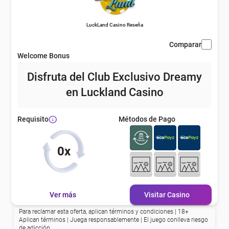
LuckLand Casino Reseña
Comparar
Welcome Bonus
Disfruta del Club Exclusivo Dreamy
en Luckland Casino
Métodos de Pago
Requisito
0x
Ver más
Visitar Casino
Para reclamar esta oferta, aplican términos y condiciones | 18+
Aplican términos | Juega responsablemente | El juego conlleva riesgo
de adicción