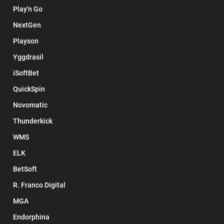
Play'n Go
NextGen
Playson
Yggdrasil
iSoftBet
QuickSpin
Novomatic
Thunderkick
WMS
ELK
BetSoft
R. Franco Digital
MGA
Endorphina