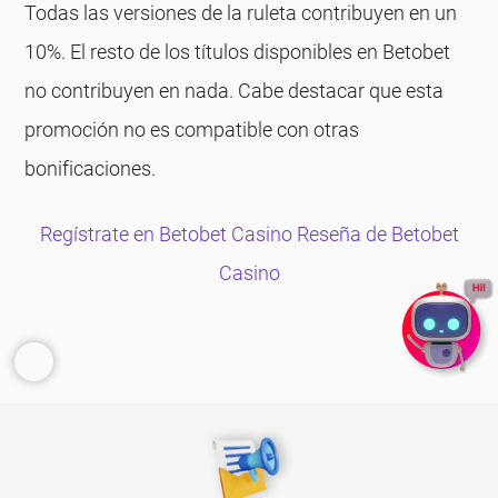
Todas las versiones de la ruleta contribuyen en un
10%. El resto de los títulos disponibles en Betobet
no contribuyen en nada. Cabe destacar que esta
promoción no es compatible con otras
bonificaciones.
Regístrate en Betobet Casino
Reseña de Betobet
Casino