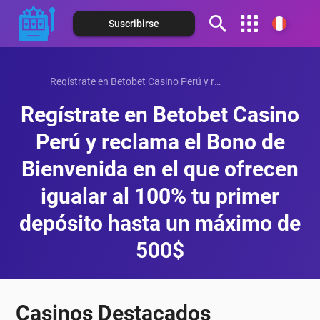
Suscribirse
Español (Argentina)
Regístrate en Betobet Casino Perú y reclama el Bono de Bienvenida en el que ofrecen igualar al 100% tu primer depósito hasta un máximo de 500$
Español (Chile)
Regístrate en Betobet Casino
Español (Colombia)
Perú y reclama el Bono de
Español (México)
Bienvenida en el que ofrecen
igualar al 100% tu primer
depósito hasta un máximo de
500$
Casinos Destacados