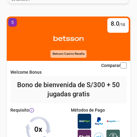
5
8.0
/10
Betsson Casino Reseña
Comparar
Welcome Bonus
Bono de bienvenida de S/300 + 50
jugadas gratis
Métodos de Pago
Requisito
0x