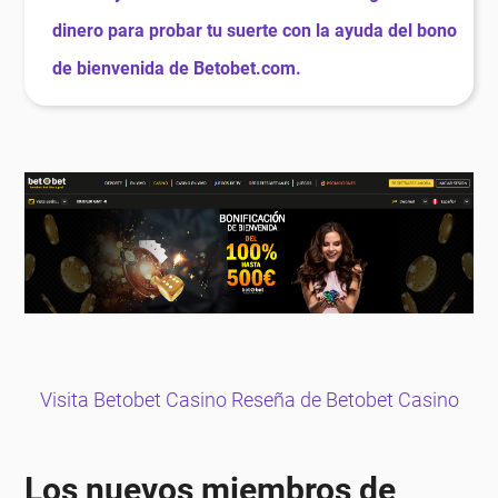
dinero para probar tu suerte con la ayuda del bono
de bienvenida de Betobet.com.
Detalles extra sobre el Bono de Bienvenida de
Betobet Casino Perú
Visita Betobet Casino
Reseña de Betobet Casino
Los nuevos miembros de