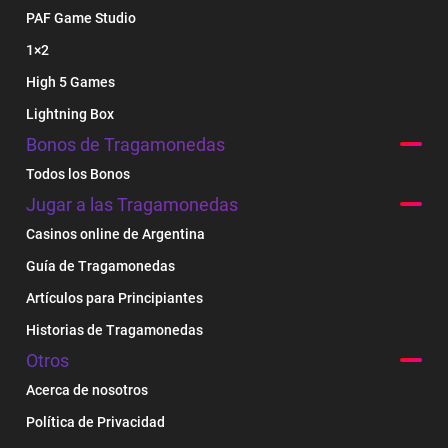
PAF Game Studio
1×2
High 5 Games
Lightning Box
Bonos de Tragamonedas
Todos los Bonos
Jugar a las Tragamonedas
Casinos online de Argentina
Guía de Tragamonedas
Artículos para Principiantes
Historias de Tragamonedas
Otros
Acerca de nosotros
Política de Privacidad