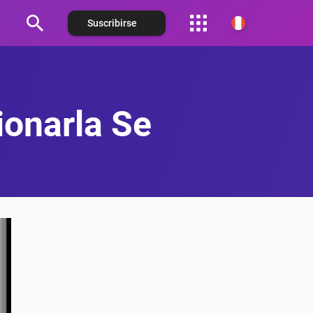
Suscribirse
Español (Argentina)
Español (Chile)
ionarla Se
Español (Colombia)
Español (México)