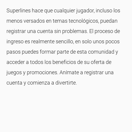
Superlines hace que cualquier jugador, incluso los
menos versados en temas tecnológicos, puedan
registrar una cuenta sin problemas. El proceso de
ingreso es realmente sencillo, en solo unos pocos
pasos puedes formar parte de esta comunidad y
acceder a todos los beneficios de su oferta de
juegos y promociones. Anímate a registrar una
cuenta y comienza a divertirte.
Servicio de atención al cliente