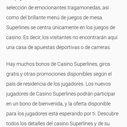
selección de emocionantes tragamonedas, así
como del brillante menú de juegos de mesa.
Superlines se centra únicamente en los juegos de
casino. Es decir, los visitantes no encontrarán aquí
una casa de apuestas deportivas o de carreras.
Hay muchos bonos de Casino Superlines, giros
gratis y otras promociones disponibles según el
país de residencia de los jugadores. Los nuevos
jugadores de Casino Superlines podrán participar
en un bono de bienvenida, y la oferta disponible
para los jugadores está esperando por ti. Descubre
todos los detalles del casino Superlines y de su