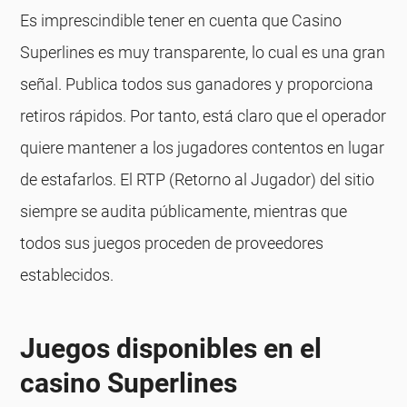
Es imprescindible tener en cuenta que Casino
Superlines es muy transparente, lo cual es una gran
señal. Publica todos sus ganadores y proporciona
retiros rápidos. Por tanto, está claro que el operador
quiere mantener a los jugadores contentos en lugar
de estafarlos. El RTP (Retorno al Jugador) del sitio
siempre se audita públicamente, mientras que
todos sus juegos proceden de proveedores
establecidos.
Juegos disponibles en el
casino Superlines