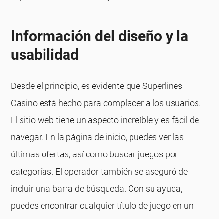
Información del diseño y la
usabilidad
Desde el principio, es evidente que Superlines
Casino está hecho para complacer a los usuarios.
El sitio web tiene un aspecto increíble y es fácil de
navegar. En la página de inicio, puedes ver las
últimas ofertas, así como buscar juegos por
categorías. El operador también se aseguró de
incluir una barra de búsqueda. Con su ayuda,
puedes encontrar cualquier título de juego en un