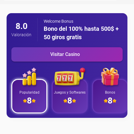
Welcome Bonus
8.0
Bono del 100% hasta 500$ +
Valoración
50 giros gratis
Visitar Casino
Popularidad
Juegos y Softwares
Bonos
8
8
8