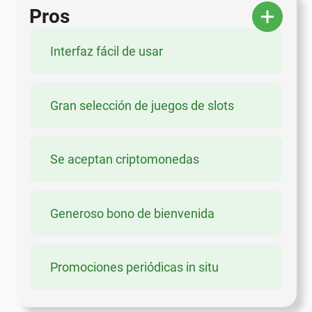
Pros
Interfaz fácil de usar
Gran selección de juegos de slots
Se aceptan criptomonedas
Generoso bono de bienvenida
Promociones periódicas in situ