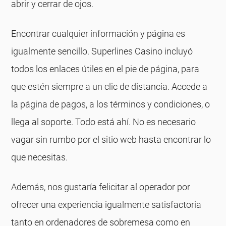
abrir y cerrar de ojos.
Encontrar cualquier información y página es
igualmente sencillo. Superlines Casino incluyó
todos los enlaces útiles en el pie de página, para
que estén siempre a un clic de distancia. Accede a
la página de pagos, a los términos y condiciones, o
llega al soporte. Todo está ahí. No es necesario
vagar sin rumbo por el sitio web hasta encontrar lo
que necesitas.
Además, nos gustaría felicitar al operador por
ofrecer una experiencia igualmente satisfactoria
tanto en ordenadores de sobremesa como en