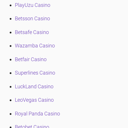
PlayUzu Casino
Betsson Casino
Betsafe Casino
Wazamba Casino
Betfair Casino
Superlines Casino
LuckLand Casino
LeoVegas Casino
Royal Panda Casino
Betobet Casino