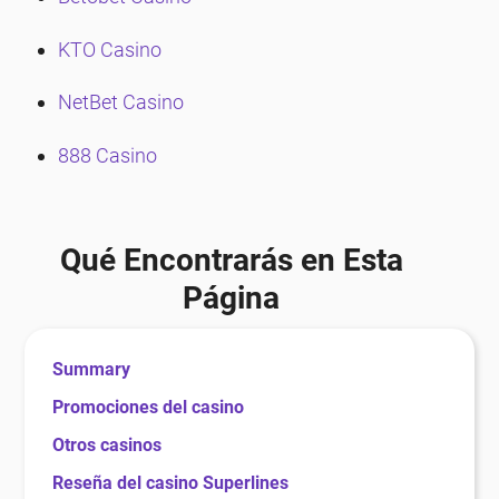
KTO Casino
NetBet Casino
888 Casino
Qué Encontrarás en Esta
Página
Summary
Promociones del casino
Otros casinos
Reseña del casino Superlines