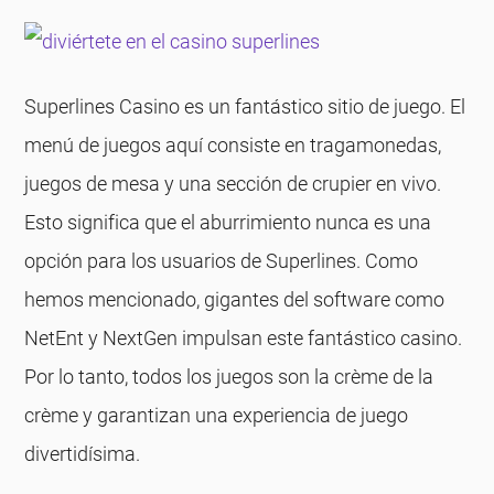
Superlines Casino es un fantástico sitio de juego. El
menú de juegos aquí consiste en tragamonedas,
juegos de mesa y una sección de crupier en vivo.
Esto significa que el aburrimiento nunca es una
opción para los usuarios de Superlines. Como
hemos mencionado, gigantes del software como
NetEnt y NextGen impulsan este fantástico casino.
Por lo tanto, todos los juegos son la crème de la
crème y garantizan una experiencia de juego
divertidísima.