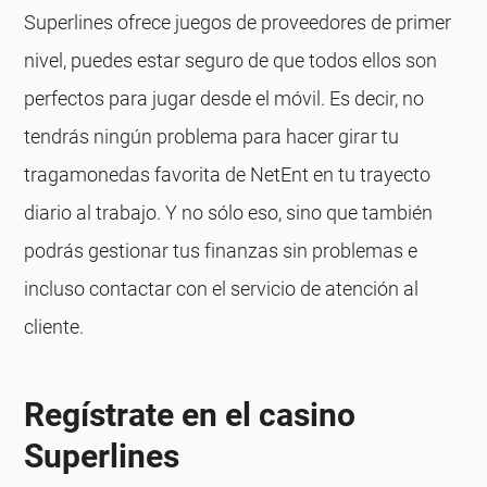
Superlines ofrece juegos de proveedores de primer
nivel, puedes estar seguro de que todos ellos son
perfectos para jugar desde el móvil. Es decir, no
tendrás ningún problema para hacer girar tu
tragamonedas favorita de NetEnt en tu trayecto
diario al trabajo. Y no sólo eso, sino que también
podrás gestionar tus finanzas sin problemas e
incluso contactar con el servicio de atención al
cliente.
Regístrate en el casino
Superlines