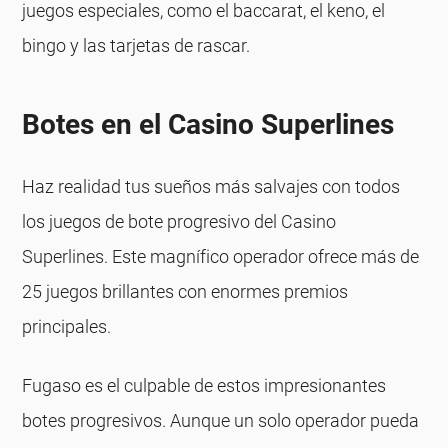
juegos especiales, como el baccarat, el keno, el
bingo y las tarjetas de rascar.
Botes en el Casino Superlines
Haz realidad tus sueños más salvajes con todos
los juegos de bote progresivo del Casino
Superlines. Este magnífico operador ofrece más de
25 juegos brillantes con enormes premios
principales.
Fugaso es el culpable de estos impresionantes
botes progresivos. Aunque un solo operador pueda