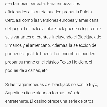
sea también perfecta. Para empezar, los
aficionados a la ruleta pueden probar la Ruleta
Cero, así como las versiones europea y americana
del juego. Los fieles al blackjack pueden elegir entre
seis variantes diferentes, incluyendo el Blackjack de
3 manos y el americano. Además, la selección de
póquer es igual de buena. Los miembros pueden
probar su mano en el clásico Texas Hold’em, el
póquer de 3 cartas, etc.
Si las tragamonedas o el blackjack no son lo tuyo,
Superlines tiene algunas formas más de
entretenerte. El casino ofrece una serie de otros