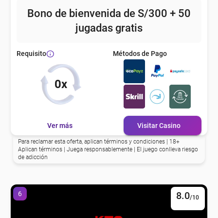
Bono de bienvenida de S/300 + 50
jugadas gratis
Métodos de Pago
Requisito
0x
Ver más
Visitar Casino
Para reclamar esta oferta, aplican términos y condiciones | 18+
Aplican términos | Juega responsablemente | El juego conlleva riesgo
de adicción
6
8.0
/10