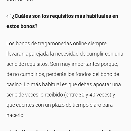
✅
¿Cuáles son los requisitos más habituales en
estos bonos?
Los bonos de tragamonedas online siempre
llevarán aparejada la necesidad de cumplir con una
serie de requisitos. Son muy importantes porque,
de no cumplirlos, perderás los fondos del bono de
casino. Lo más habitual es que debas apostar una
serie de veces lo recibido (entre 30 y 40 veces) y
que cuentes con un plazo de tiempo claro para
hacerlo.