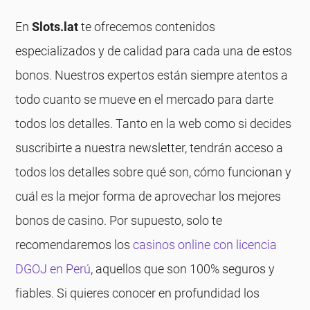
En
Slots.lat
te ofrecemos contenidos
especializados y de calidad para cada una de estos
bonos. Nuestros expertos están siempre atentos a
todo cuanto se mueve en el mercado para darte
todos los detalles. Tanto en la web como si decides
suscribirte a nuestra newsletter, tendrán acceso a
todos los detalles sobre qué son, cómo funcionan y
cuál es la mejor forma de aprovechar los mejores
bonos de casino. Por supuesto, solo te
recomendaremos los
casinos online con licencia
DGOJ en Perú
, aquellos que son 100% seguros y
fiables. Si quieres conocer en profundidad los