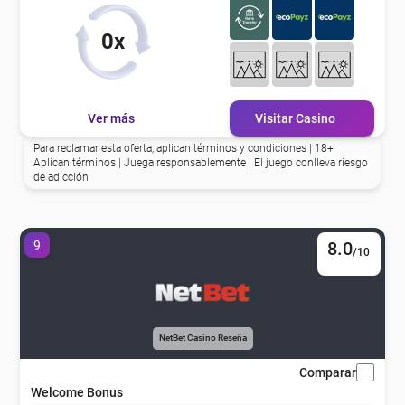
0x
Ver más
Visitar Casino
Para reclamar esta oferta, aplican términos y condiciones | 18+
Aplican términos | Juega responsablemente | El juego conlleva riesgo
de adicción
9
8.0
/10
NetBet Casino Reseña
Comparar
Welcome Bonus