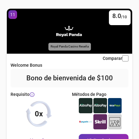
11
8.0
/10
Royal Panda Casino Reseña
Comparar
Welcome Bonus
Bono de bienvenida de $100
Métodos de Pago
Requisito
0x