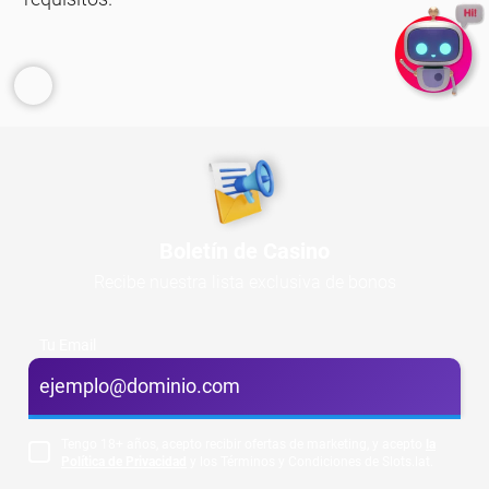
Boletín de Casino
Recibe nuestra lista exclusiva de bonos
Tu Email
Tengo 18+ años, acepto recibir ofertas de marketing, y acepto
la
Política de Privacidad
y los Términos y Condiciones de Slots.lat.