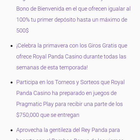
Bono de Bienvenida en el que ofrecen igualar al
100% tu primer depósito hasta un máximo de
500$
¡Celebra la primavera con los Giros Gratis que
ofrece Royal Panda Casino durante todas las
semanas de esta temporada!
Participa en los Torneos y Sorteos que Royal
Panda Casino ha preparado en juegos de
Pragmatic Play para recibir una parte de los
$750,000 que se entregan
Aprovecha la gentileza del Rey Panda para