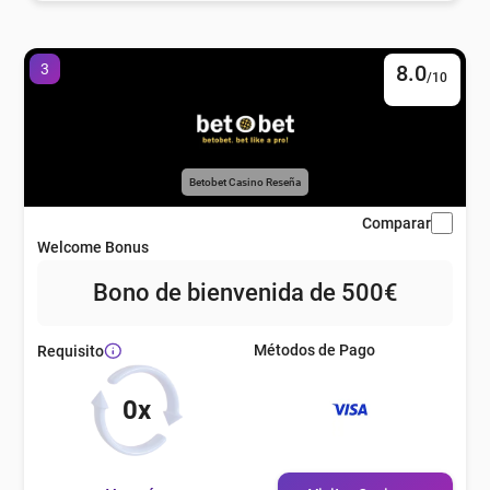
3
8.0
/10
Betobet Casino Reseña
Comparar
Welcome Bonus
Bono de bienvenida de 500€
Métodos de Pago
Requisito
0x