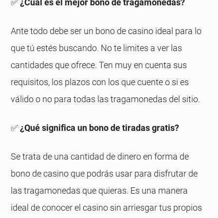
✅
¿Cuál es el mejor bono de tragamonedas?
Ante todo debe ser un bono de casino ideal para lo
que tú estés buscando. No te limites a ver las
cantidades que ofrece. Ten muy en cuenta sus
requisitos, los plazos con los que cuente o si es
válido o no para todas las tragamonedas del sitio.
✅
¿Qué significa un bono de tiradas gratis?
Se trata de una cantidad de dinero en forma de
bono de casino que podrás usar para disfrutar de
las tragamonedas que quieras. Es una manera
ideal de conocer el casino sin arriesgar tus propios