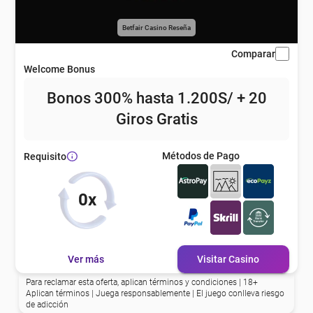
Betfair Casino Reseña
Comparar
Welcome Bonus
Bonos 300% hasta 1.200S/ + 20
Giros Gratis
Métodos de Pago
Requisito
0x
Ver más
Visitar Casino
Para reclamar esta oferta, aplican términos y condiciones | 18+
Aplican términos | Juega responsablemente | El juego conlleva riesgo
de adicción