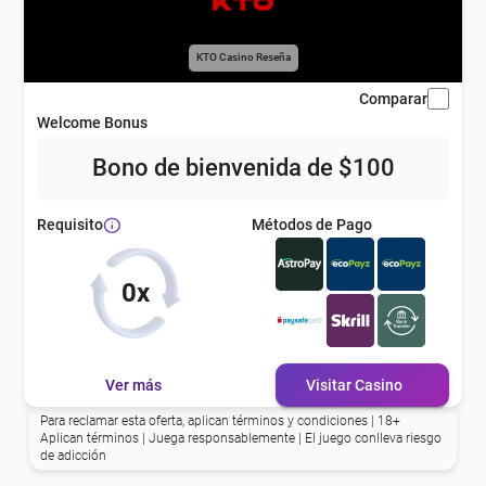
KTO Casino Reseña
Comparar
Welcome Bonus
Bono de bienvenida de $100
Métodos de Pago
Requisito
0x
Ver más
Visitar Casino
Para reclamar esta oferta, aplican términos y condiciones | 18+
Aplican términos | Juega responsablemente | El juego conlleva riesgo
de adicción