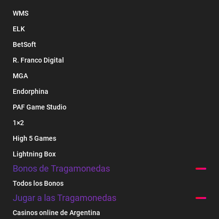
WMS
ELK
BetSoft
R. Franco Digital
MGA
Endorphina
PAF Game Studio
1×2
High 5 Games
Lightning Box
Bonos de Tragamonedas
Todos los Bonos
Jugar a las Tragamonedas
Casinos online de Argentina