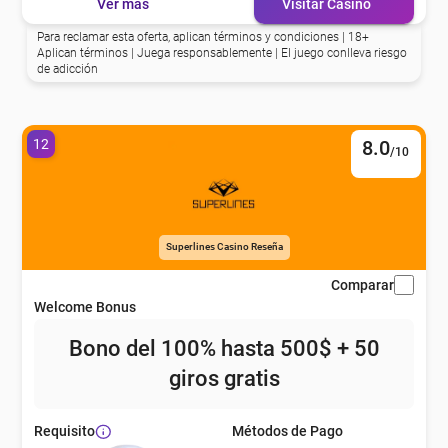
Ver más
Visitar Casino
Para reclamar esta oferta, aplican términos y condiciones | 18+
Aplican términos | Juega responsablemente | El juego conlleva riesgo
de adicción
12
8.0
/10
Superlines Casino Reseña
Comparar
Welcome Bonus
Bono del 100% hasta 500$ + 50
giros gratis
Métodos de Pago
Requisito