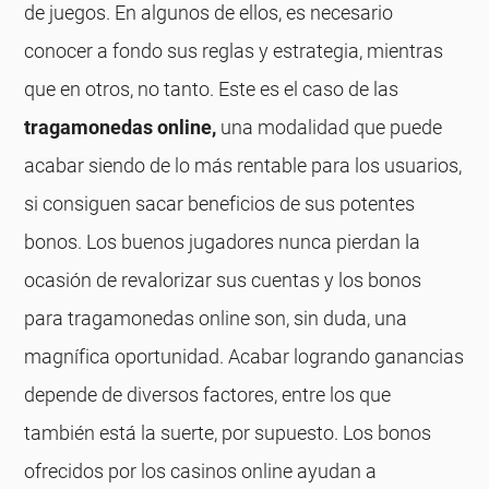
de juegos. En algunos de ellos, es necesario
conocer a fondo sus reglas y estrategia, mientras
que en otros, no tanto. Este es el caso de las
tragamonedas online,
una modalidad que puede
acabar siendo de lo más rentable para los usuarios,
si consiguen sacar beneficios de sus potentes
bonos. Los buenos jugadores nunca pierdan la
ocasión de revalorizar sus cuentas y los bonos
para tragamonedas online son, sin duda, una
magnífica oportunidad. Acabar logrando ganancias
depende de diversos factores, entre los que
también está la suerte, por supuesto. Los bonos
ofrecidos por los casinos online ayudan a