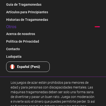
Guía de Tragamonedas
Artículos para Principiantes
Historias de Tragamonedas
Otros
Acerca de nosotros
Política de Privacidad
Contacto
Ludopatía
Español (Perú)
Español (Argentina)
Los juegos de azar están prohibidos para menores de
edad y para personas con discapacidades mentales. Las
Español (Chile)
máquinas tragamonedas deben ser solo una forma sana
de divertirse y pasar un buen rato. Juega con moderación
Español (Colombia)
e invierte solo el dinero que puedes permitirte perder. Si así