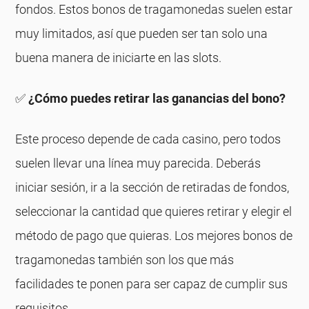
fondos. Estos bonos de tragamonedas suelen estar
muy limitados, así que pueden ser tan solo una
buena manera de iniciarte en las slots.
✅
¿Cómo puedes retirar las ganancias del bono?
Este proceso depende de cada casino, pero todos
suelen llevar una línea muy parecida. Deberás
iniciar sesión, ir a la sección de retiradas de fondos,
seleccionar la cantidad que quieres retirar y elegir el
método de pago que quieras. Los mejores bonos de
tragamonedas también son los que más
facilidades te ponen para ser capaz de cumplir sus
requisitos.