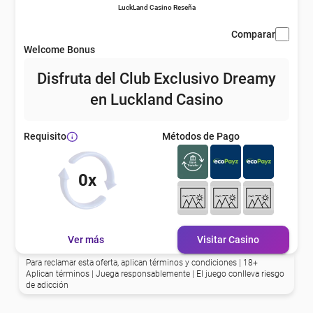
LuckLand Casino Reseña
Comparar
Welcome Bonus
Disfruta del Club Exclusivo Dreamy
en Luckland Casino
Métodos de Pago
Requisito
0x
Ver más
Visitar Casino
Para reclamar esta oferta, aplican términos y condiciones | 18+
Aplican términos | Juega responsablemente | El juego conlleva riesgo
de adicción