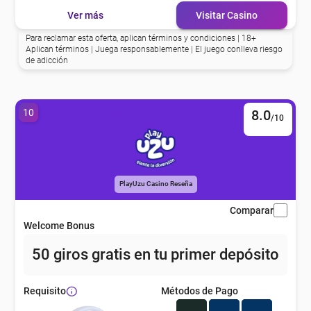
Ver más
Visitar Casino
Para reclamar esta oferta, aplican términos y condiciones | 18+
Aplican términos | Juega responsablemente | El juego conlleva riesgo
de adicción
10
8.0
/10
PlayUzu Casino Reseña
Comparar
Welcome Bonus
50 giros gratis en tu primer depósito
Métodos de Pago
Requisito