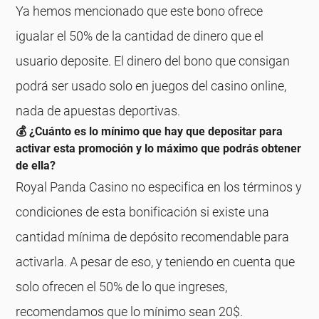
Ya hemos mencionado que este bono ofrece
igualar el 50% de la cantidad de dinero que el
usuario deposite. El dinero del bono que consigan
podrá ser usado solo en juegos del casino online,
nada de apuestas deportivas.
💰 ¿Cuánto es lo mínimo que hay que depositar para
activar esta promoción y lo máximo que podrás obtener
de ella?
Royal Panda Casino no especifica en los términos y
condiciones de esta bonificación si existe una
cantidad mínima de depósito recomendable para
activarla. A pesar de eso, y teniendo en cuenta que
solo ofrecen el 50% de lo que ingreses,
recomendamos que lo mínimo sean 20$.