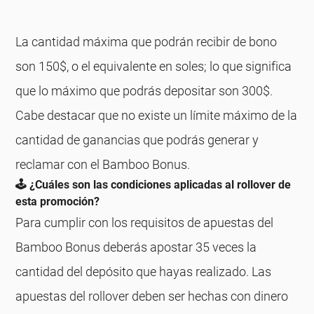
La cantidad máxima que podrán recibir de bono
son 150$, o el equivalente en soles; lo que significa
que lo máximo que podrás depositar son 300$.
Cabe destacar que no existe un límite máximo de la
cantidad de ganancias que podrás generar y
reclamar con el Bamboo Bonus.
🕹️ ¿Cuáles son las condiciones aplicadas al rollover de
esta promoción?
Para cumplir con los requisitos de apuestas del
Bamboo Bonus deberás apostar 35 veces la
cantidad del depósito que hayas realizado. Las
apuestas del rollover deben ser hechas con dinero