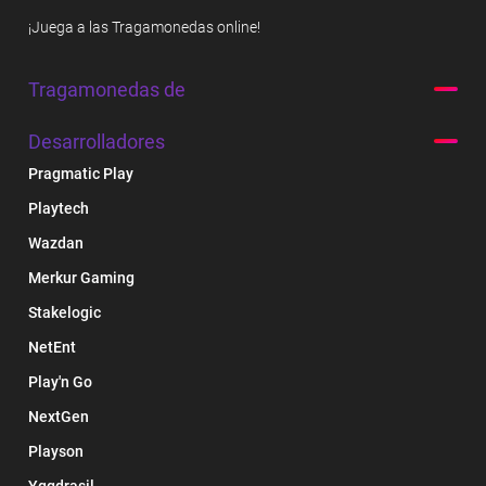
¡Juega a las Tragamonedas online!
Tragamonedas de
Desarrolladores
Pragmatic Play
Playtech
Wazdan
Merkur Gaming
Stakelogic
NetEnt
Play'n Go
NextGen
Playson