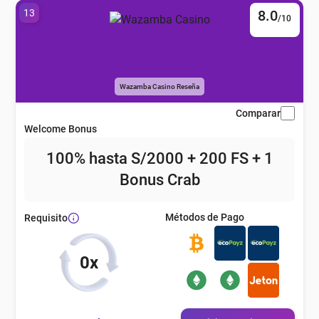
13
8.0
/10
Wazamba Casino Reseña
Comparar
Welcome Bonus
100% hasta S/2000 + 200 FS + 1
Bonus Crab
Métodos de Pago
Requisito
0x