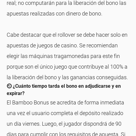
real; no computarán para la liberación del bono las
apuestas realizadas con dinero de bono.
Cabe destacar que el rollover se debe hacer solo en
apuestas de juegos de casino. Se recomiendan
elegir las máquinas tragamonedas para este fin
porque son el único juego que contribuye al 100% a
la liberación del bono y las ganancias conseguidas.
⏲️ ¿Cuánto tiempo tarda el bono en adjudicarse y en
expirar?
El Bamboo Bonus se acredita de forma inmediata
una vez el usuario completa el depósito realizado
un día viernes. Luego, el jugador dispondrá de 90
días para cumplir con los requisitos de apuesta. Si