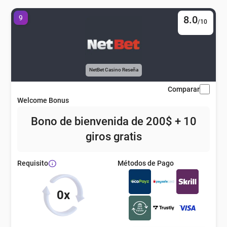
9
8.0
/10
NetBet Casino Reseña
Comparar
Welcome Bonus
Bono de bienvenida de 200$ + 10
giros gratis
Métodos de Pago
Requisito
0x