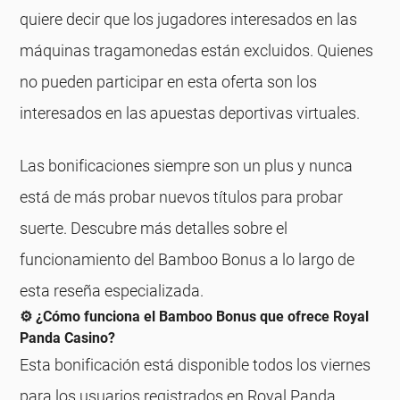
quiere decir que los jugadores interesados en las
máquinas tragamonedas están excluidos. Quienes
no pueden participar en esta oferta son los
interesados en las apuestas deportivas virtuales.
Las bonificaciones siempre son un plus y nunca
está de más probar nuevos títulos para probar
suerte. Descubre más detalles sobre el
funcionamiento del Bamboo Bonus a lo largo de
esta reseña especializada.
⚙️ ¿Cómo funciona el Bamboo Bonus que ofrece Royal
Panda Casino?
Esta bonificación está disponible todos los viernes
para los usuarios registrados en Royal Panda