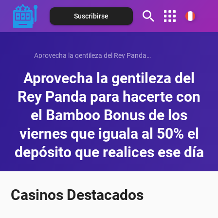
Suscribirse
Español (Argentina)
Aprovecha la gentileza del Rey Panda para hacerte con el Bamboo Bonus de los viernes que iguala al 50% el depósito que realices ese día
Español (Chile)
Aprovecha la gentileza del
Español (Colombia)
Rey Panda para hacerte con
Español (México)
el Bamboo Bonus de los
viernes que iguala al 50% el
depósito que realices ese día
Casinos Destacados