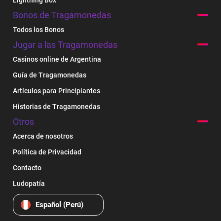
Lightning Box
Bonos de Tragamonedas
Todos los Bonos
Jugar a las Tragamonedas
Casinos online de Argentina
Guía de Tragamonedas
Artículos para Principiantes
Historias de Tragamonedas
Otros
Acerca de nosotros
Política de Privacidad
Contacto
Ludopatía
Español (Perú)