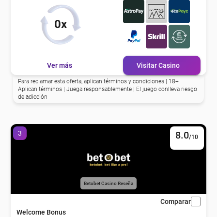
0x
Ver más
Visitar Casino
Para reclamar esta oferta, aplican términos y condiciones | 18+
Aplican términos | Juega responsablemente | El juego conlleva riesgo
de adicción
3
8.0
/10
Betobet Casino Reseña
Comparar
Welcome Bonus