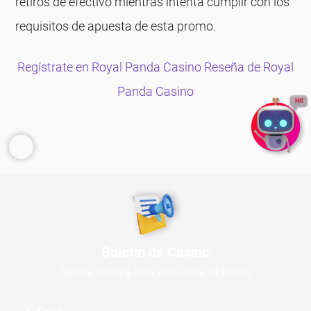
retiros de efectivo mientras intenta cumplir con los
requisitos de apuesta de esta promo.
Regístrate en Royal Panda Casino
Reseña de Royal
Panda Casino
Boletín de Casino
Recibe nuestra lista exclusiva de bonos