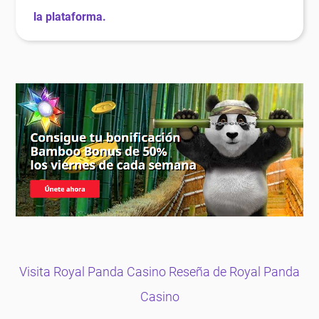
la plataforma.
Otras condiciones aplicadas al Bamboo Bonus de
Royal Panda Casino
Visita Royal Panda Casino
Reseña de Royal Panda
Casino