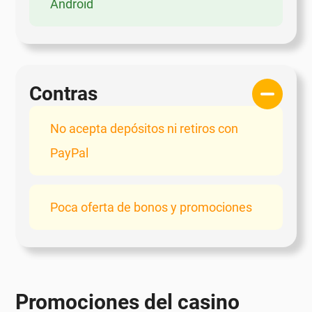
Android
Contras
No acepta depósitos ni retiros con
PayPal
Poca oferta de bonos y promociones
Promociones del casino