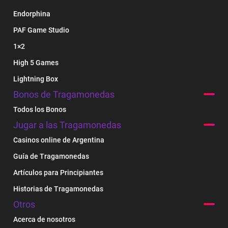
Endorphina
PAF Game Studio
1×2
High 5 Games
Lightning Box
Bonos de Tragamonedas
Todos los Bonos
Jugar a las Tragamonedas
Casinos online de Argentina
Guía de Tragamonedas
Artículos para Principiantes
Historias de Tragamonedas
Otros
Acerca de nosotros