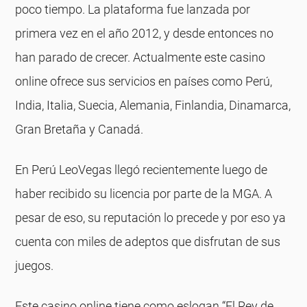
poco tiempo. La plataforma fue lanzada por
primera vez en el año 2012, y desde entonces no
han parado de crecer. Actualmente este casino
online ofrece sus servicios en países como Perú,
India, Italia, Suecia, Alemania, Finlandia, Dinamarca,
Gran Bretaña y Canadá.
En Perú LeoVegas llegó recientemente luego de
haber recibido su licencia por parte de la MGA. A
pesar de eso, su reputación lo precede y por eso ya
cuenta con miles de adeptos que disfrutan de sus
juegos.
Este casino online tiene como eslogan “El Rey de