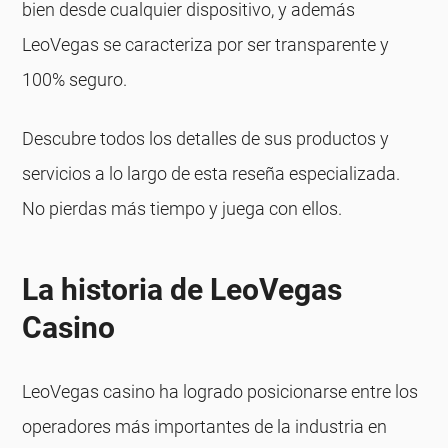
bien desde cualquier dispositivo, y además
LeoVegas se caracteriza por ser transparente y
100% seguro.
Descubre todos los detalles de sus productos y
servicios a lo largo de esta reseña especializada.
No pierdas más tiempo y juega con ellos.
La historia de LeoVegas
Casino
LeoVegas casino ha logrado posicionarse entre los
operadores más importantes de la industria en