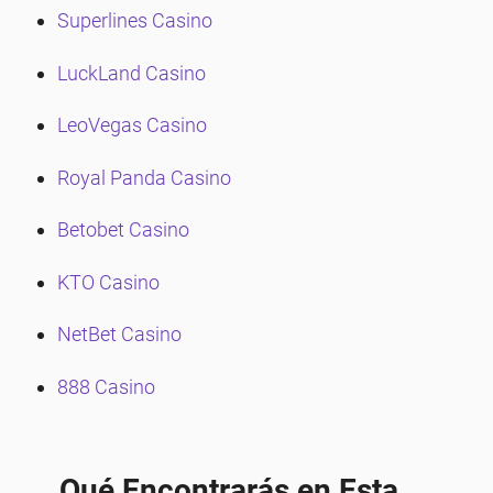
Superlines Casino
LuckLand Casino
LeoVegas Casino
Royal Panda Casino
Betobet Casino
KTO Casino
NetBet Casino
888 Casino
Qué Encontrarás en Esta