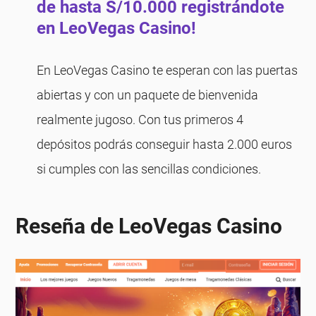
de hasta S/10.000 registrándote
en LeoVegas Casino!
En LeoVegas Casino te esperan con las puertas
abiertas y con un paquete de bienvenida
realmente jugoso. Con tus primeros 4
depósitos podrás conseguir hasta 2.000 euros
si cumples con las sencillas condiciones.
Reseña de LeoVegas Casino