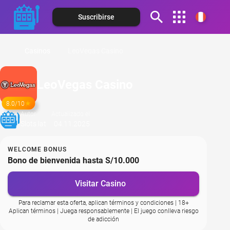
Suscribirse
Español (Argentina)
Casinos
LeoVegas Casino
Español (Chile)
Español (Colombia)
LeoVegas Casino
Español (México)
★
8.0/10
Autor
Actualizado el
Slots.lat
04.11.2025
WELCOME BONUS
Bono de bienvenida hasta S/10.000
Visitar Casino
Para reclamar esta oferta, aplican términos y condiciones | 18+
Aplican términos | Juega responsablemente | El juego conlleva riesgo
de adicción