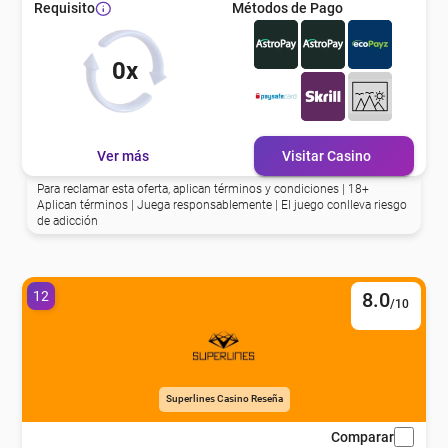
Métodos de Pago
Requisito
0x
Ver más
Visitar Casino
Para reclamar esta oferta, aplican términos y condiciones | 18+
Aplican términos | Juega responsablemente | El juego conlleva riesgo
de adicción
12
8.0
/10
Superlines Casino Reseña
Comparar