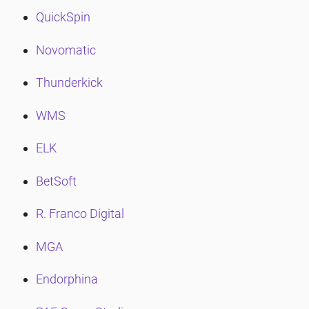
QuickSpin
Novomatic
Thunderkick
WMS
ELK
BetSoft
R. Franco Digital
MGA
Endorphina