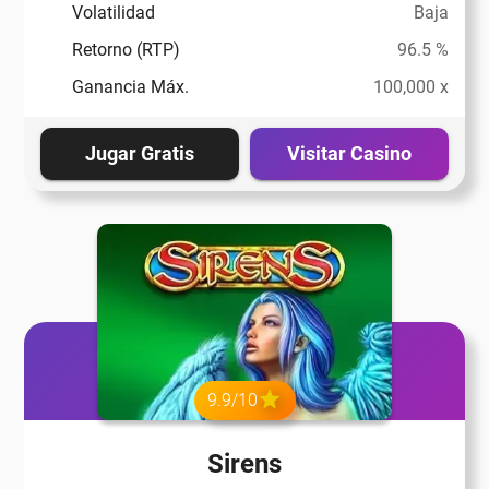
Volatilidad
Baja
Retorno (RTP)
96.5 %
Ganancia Máx.
100,000 x
Jugar Gratis
Visitar Casino
9.9/10
Sirens