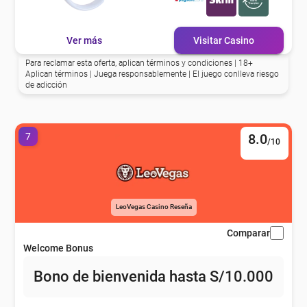
Ver más
Visitar Casino
Para reclamar esta oferta, aplican términos y condiciones | 18+
Aplican términos | Juega responsablemente | El juego conlleva riesgo
de adicción
7
8.0
/10
LeoVegas Casino Reseña
Comparar
Welcome Bonus
Bono de bienvenida hasta S/10.000