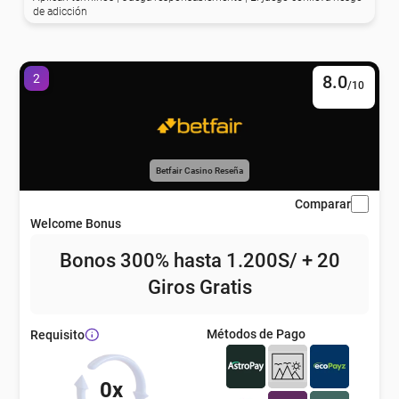
de adicción
2
8.0
/10
Betfair Casino Reseña
Comparar
Welcome Bonus
Bonos 300% hasta 1.200S/ + 20
Giros Gratis
Métodos de Pago
Requisito
0x