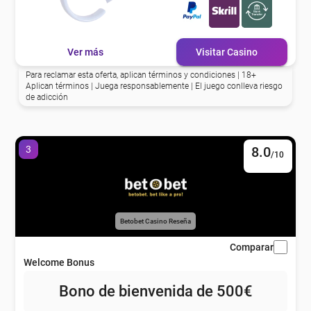
Ver más
Visitar Casino
Para reclamar esta oferta, aplican términos y condiciones | 18+
Aplican términos | Juega responsablemente | El juego conlleva riesgo
de adicción
3
8.0
/10
Betobet Casino Reseña
Comparar
Welcome Bonus
Bono de bienvenida de 500€