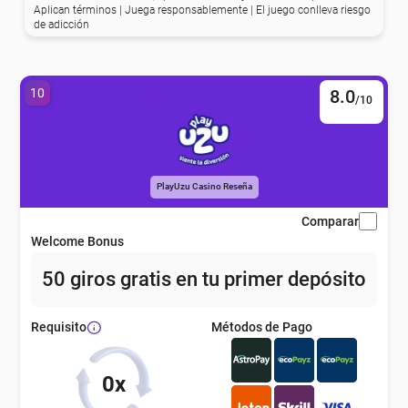
Aplican términos | Juega responsablemente | El juego conlleva riesgo
de adicción
10
8.0
/10
PlayUzu Casino Reseña
Comparar
Welcome Bonus
50 giros gratis en tu primer depósito
Métodos de Pago
Requisito
0x