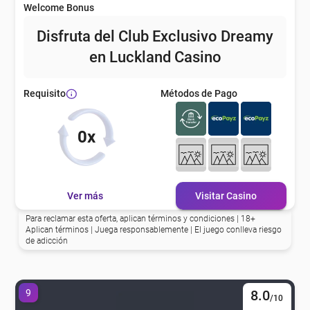
Welcome Bonus
Disfruta del Club Exclusivo Dreamy
en Luckland Casino
Métodos de Pago
Requisito
0x
Ver más
Visitar Casino
Para reclamar esta oferta, aplican términos y condiciones | 18+
Aplican términos | Juega responsablemente | El juego conlleva riesgo
de adicción
9
8.0
/10