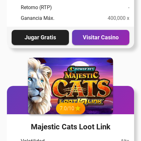
Retorno (RTP)
-
Ganancia Máx.
400,000 x
Jugar Gratis
Visitar Casino
7.0/10
Majestic Cats Loot Link