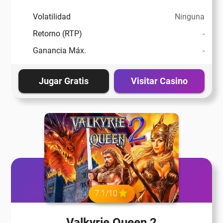
Volatilidad
Ninguna
Retorno (RTP)
-
Ganancia Máx.
-
Jugar Gratis
Visitar Casino
7.1/10
Valkyrie Queen 2