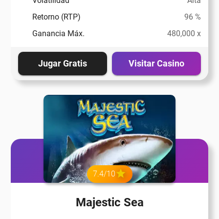
Volatilidad
Alta
Retorno (RTP)
96 %
Ganancia Máx.
480,000 x
Jugar Gratis
Visitar Casino
7.4/10
Majestic Sea