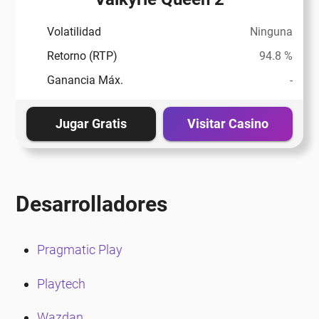
Volatilidad
Ninguna
Retorno (RTP)
94.8 %
Ganancia Máx.
-
Jugar Gratis
Visitar Casino
Desarrolladores
Pragmatic Play
Playtech
Wazdan