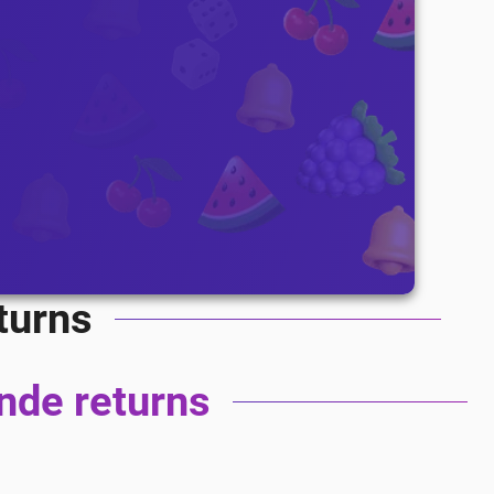
turns
onde returns