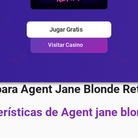
Jugar Gratis
Visitar Casino
ara Agent Jane Blonde Re
rísticas de Agent jane bl