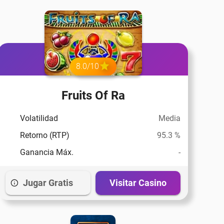
8.0/10
Fruits Of Ra
Volatilidad
Media
Retorno (RTP)
95.3 %
Ganancia Máx.
-
Jugar Gratis
Visitar Casino