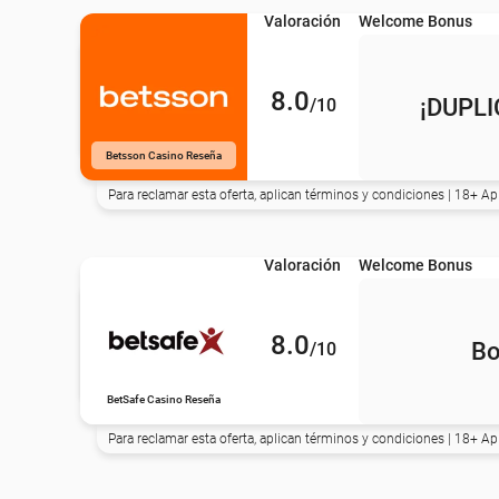
Valoración
Welcome Bonus
8.0
1
¡DUPLI
/10
Betsson Casino Reseña
Para reclamar esta oferta, aplican términos y condiciones | 18+ A
Valoración
Welcome Bonus
8.0
2
Bo
/10
BetSafe Casino Reseña
Para reclamar esta oferta, aplican términos y condiciones | 18+ A