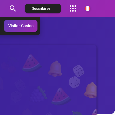
Suscribirse
Español (Argentina)
Visitar Casino
Español (Chile)
Español (Colombia)
Español (México)