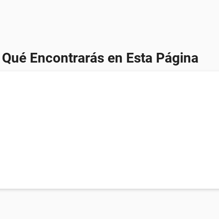
Qué Encontrarás en Esta Página