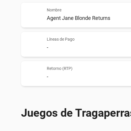
Nombre
Agent Jane Blonde Returns
Líneas de Pago
-
Retorno (RTP)
-
Juegos de Tragaperra