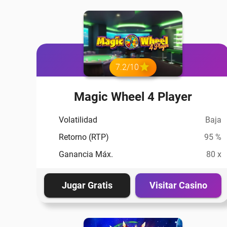
7.2/10
Magic Wheel 4 Player
Volatilidad
Baja
Retorno (RTP)
95 %
Ganancia Máx.
80 x
Jugar Gratis
Visitar Casino