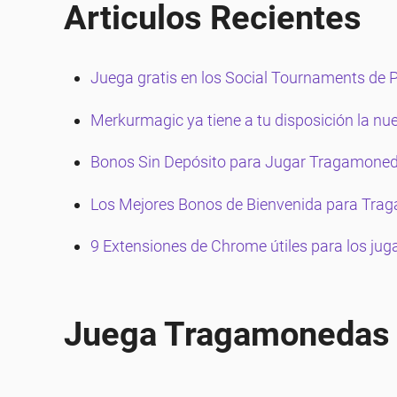
¿Qué viene a la mente cuando pensamos en los a
Articulos Recientes
salvando al mundo y aún encontrando tiempo par
Características de Agent Jane Blonde
Juega gratis en los Social Tournaments de P
Características Especiales
Merkurmagic ya tiene a tu disposición la n
Tiradas gratis
Agent Jane Blonde Wild
Bonos Sin Depósito para Jugar Tragamoned
Función de apuesta
Los Mejores Bonos de Bienvenida para Tra
9 Extensiones de Chrome útiles para los jug
Juega Tragamonedas