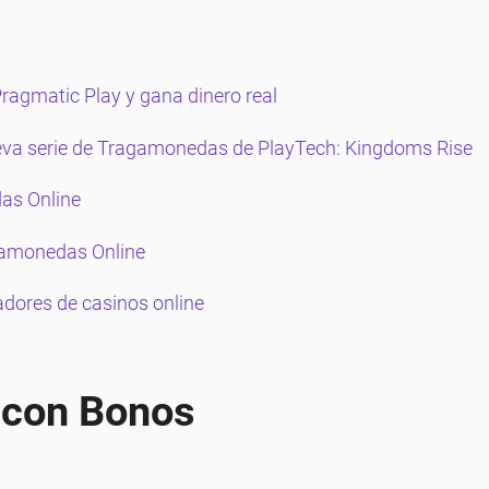
gentes secretos y el mundo del espionaje? Casi con certeza J
a cortejar al sexo opuesto.
ragmatic Play y gana dinero real
ueva serie de Tragamonedas de PlayTech: Kingdoms Rise
as Online
gamonedas Online
adores de casinos online
 con Bonos