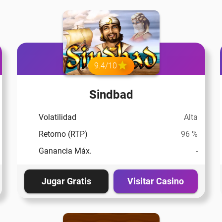
9.4/10
Sindbad
Volatilidad
Alta
Retorno (RTP)
96 %
Ganancia Máx.
-
Jugar Gratis
Visitar Casino