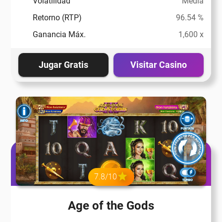
Volatilidad
Media
Retorno (RTP)
96.54 %
Ganancia Máx.
1,600 x
Jugar Gratis
Visitar Casino
7.8/10
Age of the Gods