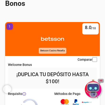
Bonos
1
8.0
/10
Betsson Casino Reseña
Comparar
Welcome Bonus
¡DUPLICA TU DEPÓSITO HASTA
$100!
Métodos de Pago
Requisito