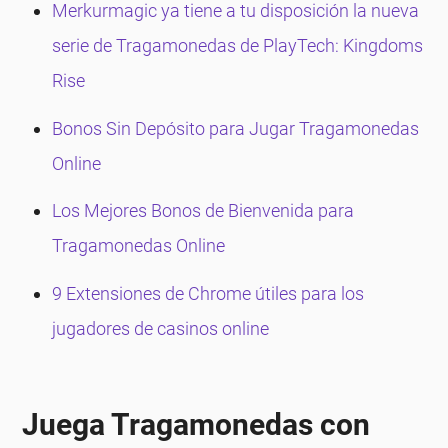
Merkurmagic ya tiene a tu disposición la nueva
Características de Book of Ra Deluxe
serie de Tragamonedas de PlayTech: Kingdoms
Características especiales del juego
Rise
Bonos Sin Depósito para Jugar Tragamonedas
Online
Los Mejores Bonos de Bienvenida para
Tragamonedas Online
9 Extensiones de Chrome útiles para los
jugadores de casinos online
Juega Tragamonedas con