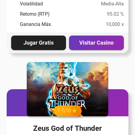
Volatilidad
Media-Alta
Retorno (RTP)
95.02 %
Ganancia Máx.
10,000 x
Jugar Gratis
Visitar Casino
7.7/10
Zeus God of Thunder