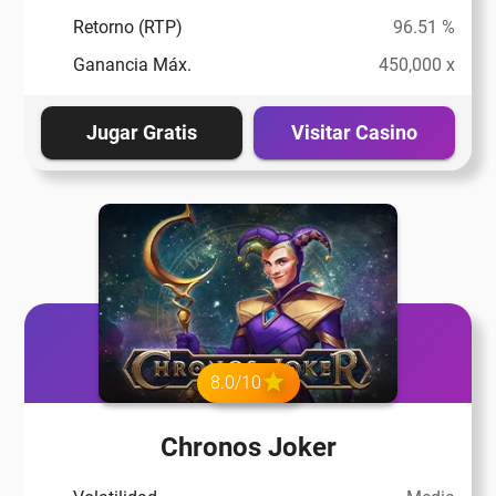
Retorno (RTP)
96.51 %
Ganancia Máx.
450,000 x
Jugar Gratis
Visitar Casino
8.0/10
Chronos Joker