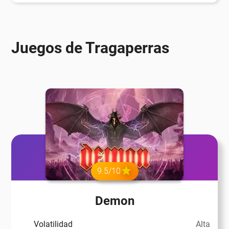
Juegos de Tragaperras
9.5/10
Demon
Volatilidad
Alta