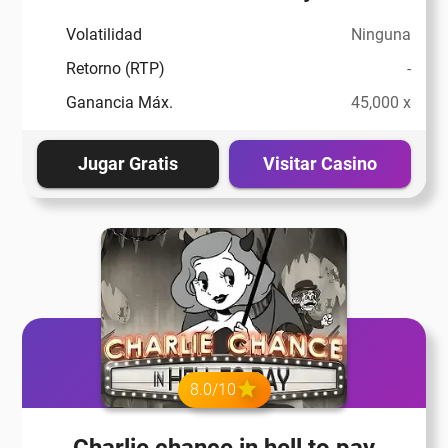
Volatilidad
Ninguna
Retorno (RTP)
-
Ganancia Máx.
45,000 x
Jugar Gratis
Visitar Casino
8.0/10
Charlie chance in hell to pay