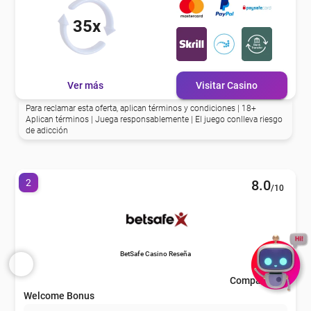
35x
Ver más
Visitar Casino
Para reclamar esta oferta, aplican términos y condiciones | 18+
Aplican términos | Juega responsablemente | El juego conlleva riesgo
de adicción
2
8.0
/10
BetSafe Casino Reseña
Comparar
Welcome Bonus