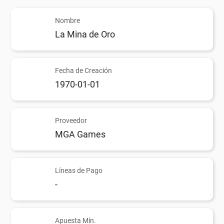
Nombre
La Mina de Oro
Fecha de Creación
1970-01-01
Proveedor
MGA Games
Líneas de Pago
-
Apuesta Mín.