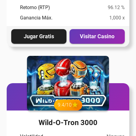
Retorno (RTP)
96.12 %
Ganancia Máx.
1,000 x
Jugar Gratis
Visitar Casino
9.4/10
Wild-O-Tron 3000