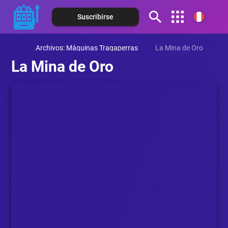
Suscribirse
Español (Argentina)
Archivos: Máquinas Tragaperras
La Mina de Oro
Español (Chile)
La Mina de Oro
Español (Colombia)
Español (México)