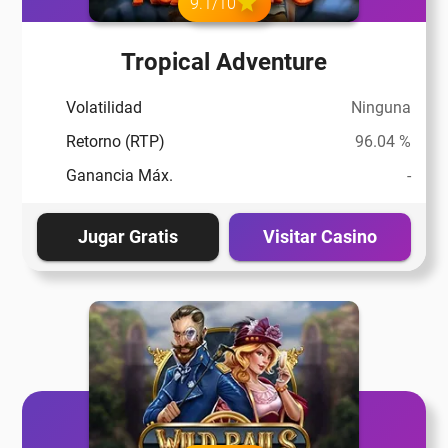
9.1/10
Tropical Adventure
Volatilidad
Ninguna
Retorno (RTP)
96.04 %
Ganancia Máx.
-
Jugar Gratis
Visitar Casino