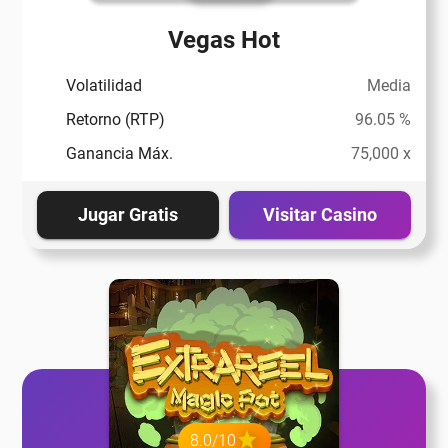
Vegas Hot
Volatilidad
Media
Retorno (RTP)
96.05 %
Ganancia Máx.
75,000 x
Jugar Gratis
Visitar Casino
8.0/10