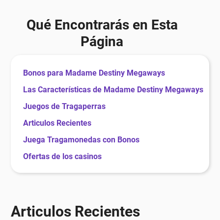
Qué Encontrarás en Esta
Página
Bonos para Madame Destiny Megaways
Las Características de Madame Destiny Megaways
Juegos de Tragaperras
Articulos Recientes
Juega Tragamonedas con Bonos
Ofertas de los casinos
Casinos Destacados
Nuestra reseña de Madame Destiny Megaways
Una vez más, el segundo juego de la serie está
Articulos Recientes