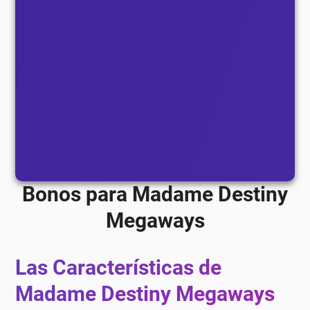
Bonos para Madame Destiny
Megaways
Las Características de
Madame Destiny Megaways