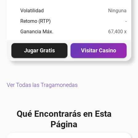
Volatilidad
Ninguna
Retorno (RTP)
-
Ganancia Máx.
67,400 x
Jugar Gratis
Visitar Casino
Ver Todas las Tragamonedas
Qué Encontrarás en Esta
Página