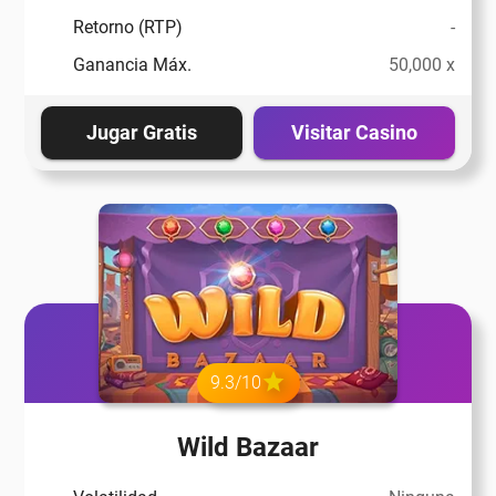
Retorno (RTP)
-
Ganancia Máx.
50,000 x
Jugar Gratis
Visitar Casino
9.3/10
Wild Bazaar