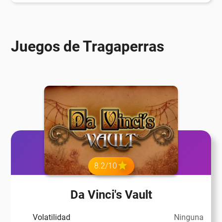
Juegos de Tragaperras
8.2/10
Da Vinci's Vault
Volatilidad
Ninguna