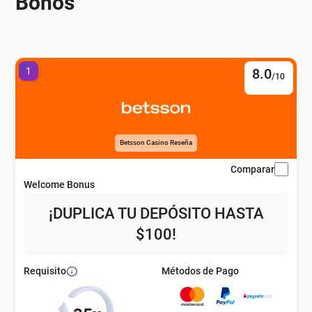
Bonos
1
8.0
/10
Betsson Casino Reseña
Comparar
Welcome Bonus
¡DUPLICA TU DEPÓSITO HASTA
$100!
Métodos de Pago
Requisito