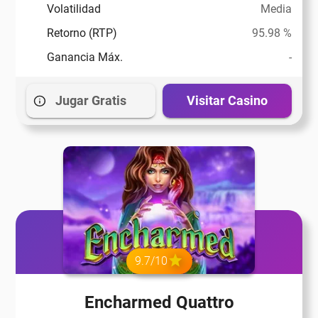
Volatilidad
Media
Retorno (RTP)
95.98 %
Ganancia Máx.
-
Jugar Gratis
Visitar Casino
9.7/10
Encharmed Quattro