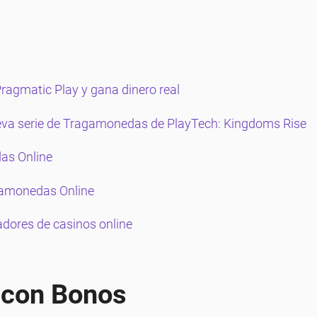
ro alguna vez te preocupaba en medio de la noche, entonces n
.
ragmatic Play y gana dinero real
ueva serie de Tragamonedas de PlayTech: Kingdoms Rise
as Online
gamonedas Online
adores de casinos online
 con Bonos