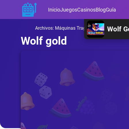
Inicio
Juegos
Casinos
Blog
Guía
Wolf G
Archivos: Máquinas Tragaperras
Wolf gol
Wolf gold