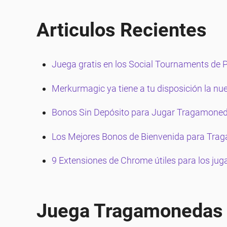
Nuestra reseña de Wolf gold
Si la pregunta sobre si los lobos necesitaban o
Articulos Recientes
online que, con suerte, responde a esa pregunta
Características de Wilf Gold
Juega gratis en los Social Tournaments de P
Características Especiales
Merkurmagic ya tiene a tu disposición la n
Tiradas gratis
Respin de dinero / Jackpots
Bonos Sin Depósito para Jugar Tragamoned
Los Mejores Bonos de Bienvenida para Tra
9 Extensiones de Chrome útiles para los jug
Juega Tragamonedas