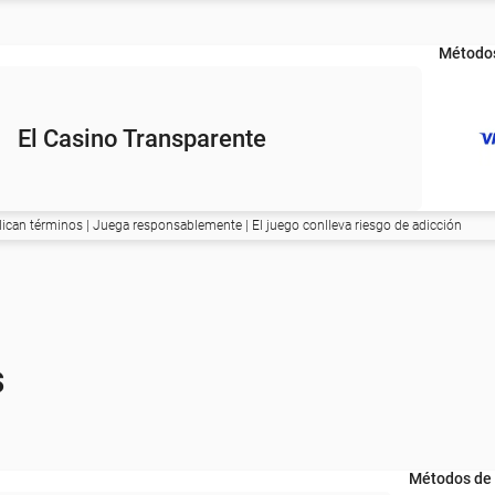
Método
El Casino Transparente
plican términos | Juega responsablemente | El juego conlleva riesgo de adicción
s
Métodos de