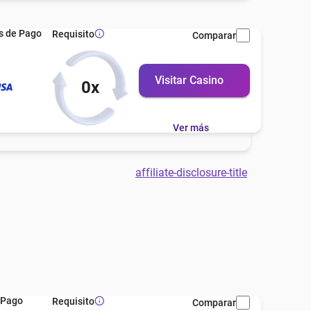
s de Pago
Requisito
Comparar
Visitar Casino
0x
Ver más
affiliate-disclosure-title
 Pago
Requisito
Comparar