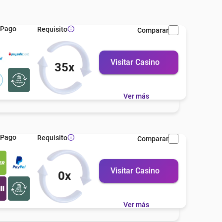
 Pago
Requisito
Comparar
Visitar Casino
35x
Ver más
 Pago
Requisito
Comparar
Visitar Casino
0x
Ver más