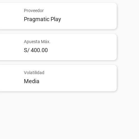
Proveedor
Pragmatic Play
Apuesta Máx.
S/ 400.00
Volatilidad
Media