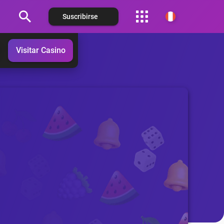
Suscribirse
Español (Argentina)
Visitar Casino
Español (Chile)
Español (Colombia)
Español (México)